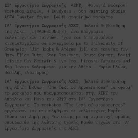
ΣΤ’ Εργαστήριο Ζωγραφικής
ΑΣΚΤ, Φουαγιέ Θεάτρου:
Workshop Δελφών, Η Συνέχεια /
6th Painting Studio
ASFA
Theater foyer: Delfi continued workshop
ΙΑ’ Εργαστήριο Ζωγραφικής ΑΣΚΤ
, Παλαιά Βιβλιοθήκη
της ΑΣΚΤ: (I)MAGESOUND(S), ένα πρόγραμμα
καλλιτεχνικών ταινιών, ήχου και διεευρυμένου
κινηματογράφου σε συνεργασία με το University of
Greenwich (Jim Hobbs & Andrew Hill και ταινίες των:
Mary Ellen Bute, Stan Brakhage, Bruce Conner, David
Leister Guy Sherwin & Lyn Loo, Hiroshi Yamazaki and
Ben Rivers Καλεσμένοι για την Αθήνα : Μαρία Γλύκα,
Βασίλης Βλασταράς)
ΙΑ’ Εργαστήριο Ζωγραφικής ΑΣΚΤ
, Παλαιά Βιβλιοθήκη
της ΑΣΚΤ: Έκθεση “The Text of Appearances” με αφορμή
το workshop που πραγματοποιείται στην ΑΣΚΤ τον
Απρίλιο και Μάιο του 2019 στο ΙΑ’ Εργαστήριο
Ζωγραφικής. Το workshop “The text of appearances”
οργάνωσαν και επιμελήθηκαν οι καλλιτέχνες Μαρία
Γλύκα και Δημήτρης Ρεντούμης με τη συμμετοχή ομάδας
σπουδαστών της Ανώτατης Σχολής Καλών Τεχνών στο ΙΑ’
Εργαστήριο Ζωγραφικής της ΑΣΚΤ.