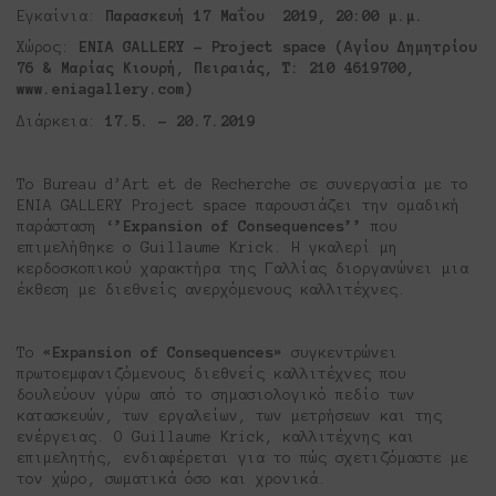
Εγκαίνια:
Παρασκευή
17 Μαΐου 2019,
20:00 μ.μ.
Χώρος:
ENIA GALLERY – Project space (
Αγίου
Δημητρίου
76 &
Μαρίας
Κιουρή
,
Πειραιάς
,
Τ: 210 4619700,
www.eniagallery.com)
Διάρκεια:
17.5. – 20.7.2019
Το Bureau d’Art et de Recherche σε συνεργασία με το
ΕΝΙΑ GALLERY Project space παρουσιάζει την ομαδική
παράσταση
‘’Expansion of Consequences’’
που
επιμελήθηκε ο Guillaume Krick. Η γκαλερί μη
κερδοσκοπικού χαρακτήρα της Γαλλίας διοργανώνει μια
έκθεση με διεθνείς ανερχόμενους καλλιτέχνες.
Το
«Expansion of Consequences»
συγκεντρώνει
πρωτοεμφανιζόμενους διεθνείς καλλιτέχνες που
δουλεύουν γύρω από το σημασιολογικό πεδίο των
κατασκευών, των εργαλείων, των μετρήσεων και της
ενέργειας. Ο Guillaume Krick, καλλιτέχνης και
επιμελητής, ενδιαφέρεται για το πώς σχετιζόμαστε με
τον χώρο, σωματικά όσο και χρονικά.