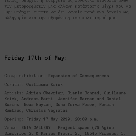
Τέλος, υπάρχει η ενέργεια ως συνολικό διάνυσμα όλων
των μεταμορφώσεων μια αλλαγή κατάστασης μέχρι που να
μην υπάρχει τίποτε να δει κανείς παρά ένα δοχείο ως
αλληγορία για την εξαφάνιση του πολιτισμού μας.
Friday 17th of May
:
Group exhibition:
Expansion of Consequences
Curator:
Guillaume Krick
Artists:
Adrien Chevrier, Gianin Conrad, Guillaume
Krick, Andreas Marti,
Jennifer Marman and Daniel
Borins
, Noor Nuyten, Dune Teïva Perez, Romain
Rambaud, Christos Vagiatas
Opening:
Friday 17 May 2019, 20:00 p.m.
Venue:
ENIA GALLERY – Project space (
76
Agiou
Dimitriou
St
&
Marias Kiouri St
, 18545 Piraeus
, Τ: