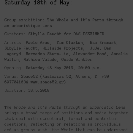
Saturday 18th of May
:
Group exhibition:
The Whole and it’s Parts through
an urbanistique Lens
Curators:
Sibylle Feucht for DAS ESSZIMMER
Artists:
Paolo Arao, Tim Claxton, Бsa Ersmark,
Sibylle Feucht, Hillside Projects, JuJe, Dan
Lageryd, Merzedes Sturm-Lie, Alexander Mood, Annelie
Wallin, Mathieu Valade, Guido Winkler
Opening:
Saturday 18 May 2019, 20:00 p.m.
Venue:
Space52 (Kastorias 52, Athens,
Τ:
+30
6977041634
www.space52.gr)
Duration:
18.5.2019
The
Whole and it’s Parts through an urbanistic Lens
brings a broad range of positions and media together
that deal with structural, formal and contextual
questions, reflecting on relations as individuals
and as groups with the Whole that can be understood