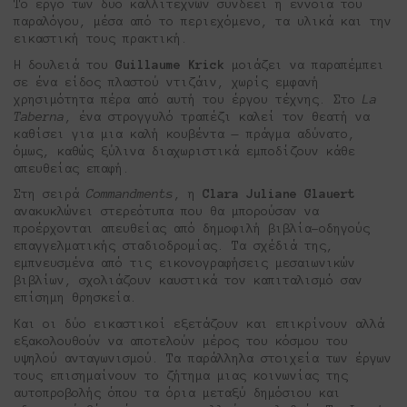
Το έργο των δύο καλλιτεχνών συνδέει η έννοια του
παραλόγου, μέσα από το περιεχόμενο, τα υλικά και την
εικαστική τους πρακτική.
Η δουλειά του
Guillaume Krick
μοιάζει να παραπέμπει
σε ένα είδος πλαστού ντιζάιν, χωρίς εμφανή
χρησιμότητα πέρα από αυτή του έργου τέχνης. Στο
La
Taberna
, ένα στρογγυλό τραπέζι καλεί τον θεατή να
καθίσει για μια καλή κουβέντα — πράγμα αδύνατο,
όμως, καθώς ξύλινα διαχωριστικά εμποδίζουν κάθε
απευθείας επαφή.
Στη σειρά
Commandments
, η
Clara Juliane Glauert
ανακυκλώνει στερεότυπα που θα μπορούσαν να
προέρχονται απευθείας από δημοφιλή βιβλία-οδηγούς
επαγγελματικής σταδιοδρομίας. Τα σχέδιά της,
εμπνευσμένα από τις εικονογραφήσεις μεσαιωνικών
βιβλίων, σχολιάζουν καυστικά τον καπιταλισμό σαν
επίσημη θρησκεία.
Και οι δύο εικαστικοί εξετάζουν και επικρίνουν αλλά
εξακολουθούν να αποτελούν μέρος του κόσμου του
υψηλού ανταγωνισμού. Τα παράλληλα στοιχεία των έργων
τους επισημαίνουν το ζήτημα μιας κοινωνίας της
αυτοπροβολής όπου τα όρια μεταξύ δημόσιου και