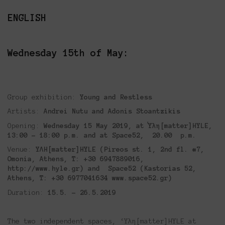
ENGLISH
Wednesday 15th of May:
Group exhibition:
Young and Restless
Artists:
Andrei Nutu and Adonis Stoantzikis
Opening:
Wednesday
15 May
2019,
at Ύλη[matter]HYLE,
13:00 – 18:00 p.m. and at Space52, 20.00
p.m.
Venue:
ΥΛΗ[matter]HYLE (Pireos st. 1, 2nd fl. #7,
Omonia, Athens, Τ:
+30 6947889016,
http://www.hyle.gr) and
Space52 (Kastorias 52,
Athens,
Τ:
+30 6977041634
www.space52.gr)
Duration:
15.5. – 26.5.2019
The two independent spaces, ‘Υλη[matter]HYLE at