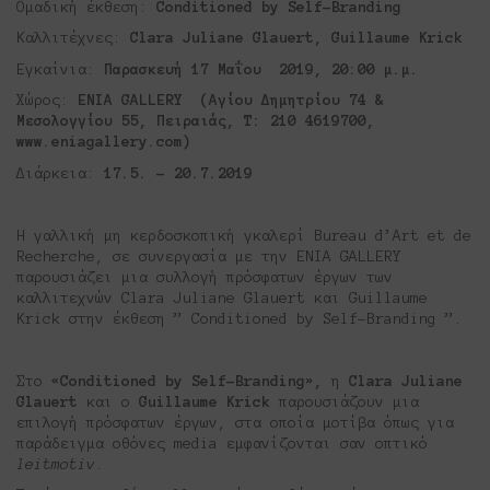
Ομαδική έκθεση:
Conditioned by Self-Branding
Καλλιτέχνες:
Clara Juliane Glauert
,
Guillaume Krick
Εγκαίνια:
Παρασκευή
17 Μαΐου 2019, 20:00 μ.μ.
Χώρος:
ENIA GALLERY (
Αγίου
Δημητρίου
74 &
Μεσολογγίου 55
,
Πειραιάς,
Τ: 210 4619700,
www.eniagallery.com)
Διάρκεια:
17.5. – 20.7.2019
Η γαλλική μη κερδοσκοπική γκαλερί Bureau d’Art et de
Recherche, σε συνεργασία με την ΕΝΙΑ GALLERY
παρουσιάζει μια συλλογή πρόσφατων έργων των
καλλιτεχνών Clara Juliane Glauert και Guillaume
Krick στην έκθεση ” Conditioned by Self-Branding ”.
Στο
«Conditioned by Self-Branding»,
η
Clara Juliane
Glauert
και ο
Guillaume Krick
παρουσιάζουν μια
επιλογή πρόσφατων έργων, στα οποία μοτίβα όπως για
παράδειγμα οθόνες media εμφανίζονται σαν οπτικό
leitmotiv
.