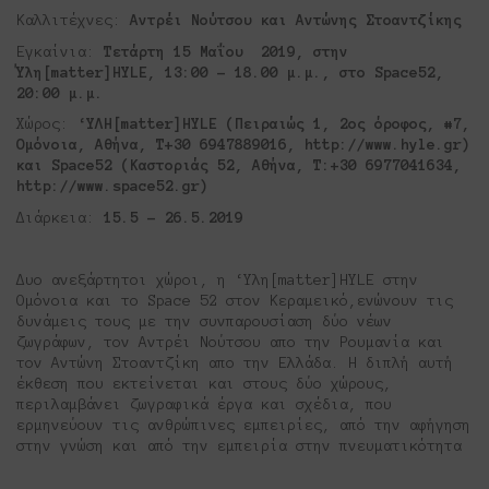
Καλλιτέχνες:
A
ντρέι Νούτσου και Αντώνης Στοαντζίκης
Εγκαίνια:
Τετάρτη
15 Μαΐου 2019,
στην
Ύλη[
matter
]
HYLE
, 13
:00 – 18.00 μ.μ.
, στο
Space
52,
20:00 μ.μ.
Χώρος:
‘ΥΛΗ[matter]HYLE (Πειραιώς 1, 2ος όροφος, #7,
Ομόνοια, Αθήνα, T+30 6947889016, http://www.hyle.gr)
και Space52 (Καστοριάς 52, Αθήνα, Τ:+30 6977041634,
http://www.space52.gr)
Διάρκεια:
15.5 – 26.5.2019
Δυο ανεξάρτητοι χώροι, η ‘Υλη[matter]HYLE στην
Ομόνοια και το Space 52 στον Κεραμεικό,ενώνουν τις
δυνάμεις τους με την συνπαρουσίαση δύο νέων
ζωγράφων, τον Αντρέι Νούτσου απο την Ρουμανία και
τον Αντώνη Στοαντζίκη απο την Ελλάδα. Η διπλή αυτή
έκθεση που εκτείνεται και στους δύο χώρους,
περιλαμβάνει ζωγραφικά έργα και σχέδια, που
ερμηνεύουν τις ανθρώπινες εμπειρίες, από την αφήγηση
στην γνώση και από την εμπειρία στην πνευματικότητα