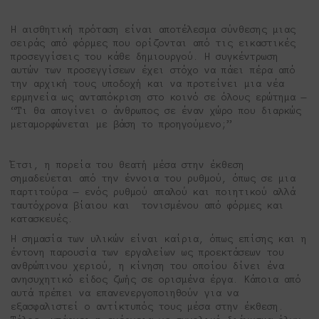
Η αισθητική πρόταση είναι αποτέλεσμα σύνθεσης μιας
σειράς από φόρμες που ορίζονται από τις εικαστικές
προσεγγίσεις του κάθε δημιουργού. Η συγκέντρωση
αυτών των προσεγγίσεων έχει στόχο να πάει πέρα από
την αρχική τους υποδοχή και να προτείνει μια νέα
ερμηνεία ως ανταπόκριση στο κοινό σε όλους ερώτημα —
“Τι θα απογίνει ο άνθρωπος σε έναν χώρο που διαρκώς
μεταμορφώνεται με βάση το προηγούμενο;”
Έτσι, η πορεία του θεατή μέσα στην έκθεση
σημαδεύεται από την έννοια του ρυθμού, όπως σε μια
παρτιτούρα — ενός ρυθμού απαλού και ποιητικού αλλά
ταυτόχρονα βίαιου και τονισμένου από φόρμες και
κατασκευές.
Η σημασία των υλικών είναι καίρια, όπως επίσης και η
έντονη παρουσία των εργαλείων ως προεκτάσεων του
ανθρώπινου χεριού, η κίνηση του οποίου δίνει ένα
ανησυχητικό είδος ζωής σε ορισμένα έργα. Κάποια από
αυτά πρέπει να επανενεργοποιηθούν για να
εξασφαλιστεί ο αντίκτυπός τους μέσα στην έκθεση.