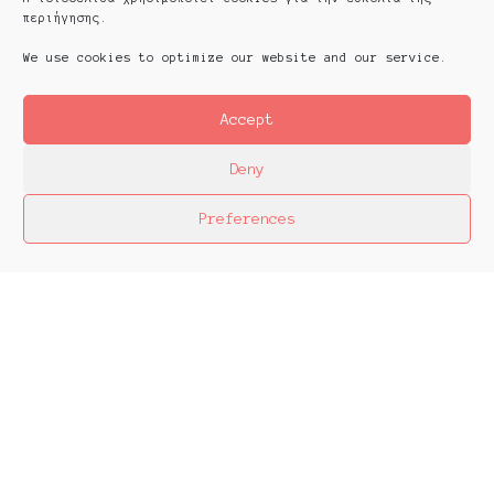
περιήγησης.
We use cookies to optimize our website and our service.
Accept
Deny
Preferences
Platforms Project
Το Platforms Project σκοπό έχει να
χαρτογραφήσει την εικαστική δράση όπως αυτή
παράγεται μέσα στα πλαίσια ομαδικών
πρωτοβουλιών καλλιτεχνών που αποφασίζουν να
αναζητήσουν από κοινού λύσεις στα εικαστικά
ερωτήματα δημιουργώντας τις λεγόμενες
πλατφόρμες.
The objective of Platforms Project is to map