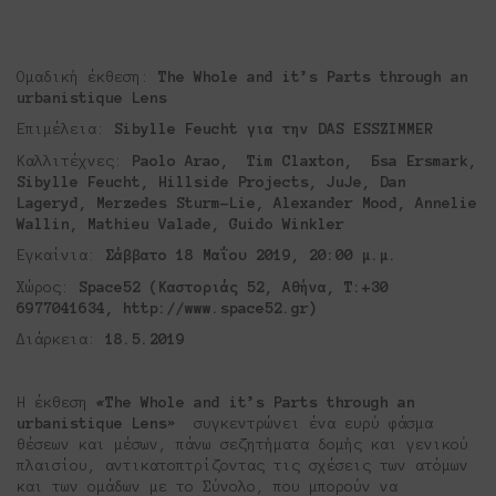
Ομαδική έκθεση:
The Whole and it’s Parts through an
urbanistique Lens
Επιμέλεια:
Sibylle Feucht
για
την
DAS ESSZIMMER
Καλλιτέχνες:
Paolo Arao, Tim Claxton, Бsa Ersmark,
Sibylle Feucht, Hillside Projects, JuJe, Dan
Lageryd, Merzedes Sturm-Lie, Alexander Mood, Annelie
Wallin, Mathieu Valade, Guido Winkler
Εγκαίνια:
Σάββατο 18 Μαΐου
2019, 20:00 μ.μ.
Χώρος:
Space52 (Καστοριάς 52, Αθήνα, Τ:+30
6977041634, http://www.space52.gr)
Διάρκεια:
18.5.2019
Η έκθεση
«
The Whole and it’s Parts through an
urbanistique Lens»
συγκεντρώνει ένα ευρύ φάσμα
θέσεων και μέσων, πάνω σεζητήματα δομής και γενικού
πλαισίου, αντικατοπτρίζοντας τις σχέσεις των ατόμων
και των ομάδων με το Σύνολο, που μπορούν να