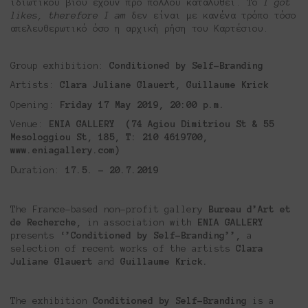
ιδιωτικού βίου έχουν προ πολλού καταλυθεί. Το
I got
likes, therefore I am
δεν είναι με κανένα τρόπο τόσο
απελευθερωτικό όσο η αρχική ρήση του Καρτέσιου.
Group exhibition:
Conditioned by Self-Branding
Artists:
Clara Juliane Glauert
,
Guillaume Krick
Opening:
Friday 17 May 2019, 20:00 p.m.
Venue:
ENIA GALLERY (
74
Agiou
Dimitriou
St
&
55
Mesologgiou St
, 185
, Τ: 210 4619700,
www.eniagallery.com)
Duration:
17.5. – 20.7.2019
The France-based non-profit gallery
Bureau d’Art et
de Recherche,
in association with
ΕΝΙΑ GALLERY
presents
‘’
Conditioned by Self-Branding’’,
a
selection of recent works of the artists
Clara
Juliane Glauert
and
Guillaume Krick.
Τhe exhibition
Conditioned by Self-Branding
is a