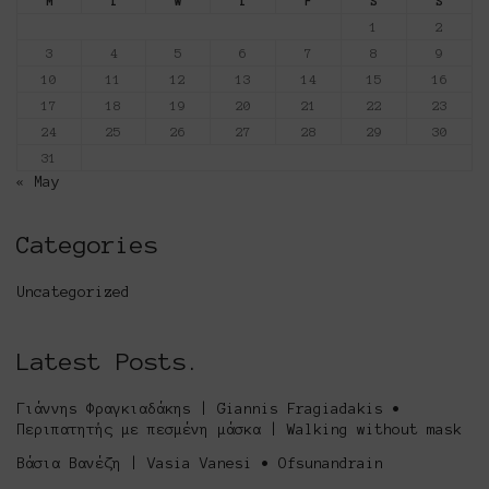
M
T
W
T
F
S
S
1
2
3
4
5
6
7
8
9
10
11
12
13
14
15
16
17
18
19
20
21
22
23
24
25
26
27
28
29
30
31
« May
Categories
Uncategorized
Latest Posts.
Γιάννηs Φραγκιαδάκηs | Giannis Fragiadakis •
Περιπατητής με πεσμένη μάσκα | Walking without mask
Βάσια Βανέζη | Vasia Vanesi • Οfsunandrain