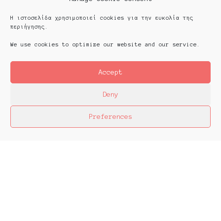
Η ιστοσελίδα χρησιμοποιεί cookies για την ευκολία της
περιήγησης.
We use cookies to optimize our website and our service.
Accept
Deny
Preferences
Platforms Project
Το Platforms Project σκοπό έχει να
χαρτογραφήσει την εικαστική δράση όπως αυτή
παράγεται μέσα στα πλαίσια ομαδικών
πρωτοβουλιών καλλιτεχνών που αποφασίζουν να
αναζητήσουν από κοινού λύσεις στα εικαστικά
ερωτήματα δημιουργώντας τις λεγόμενες
πλατφόρμες.