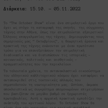
Διάρκεια:
15.10. – 05.11.2022
Το “The October Show” είναι ένα επιμελητικό έργο που
έχει ως στόχο τη καταγραφή της σκηνής της σύγχρονης
τέχνης στην Αθήνα, όπως την επιμελούνται εξαιρετικοί
Έλληνες επαγγελματίες της τέχνης. Δημιουργώντας τους
σημερινούς μας “ Οκτωβρίους”, η θεωρητική έρευνα και
πρακτική της τέχνης ενώνονται με έναν πρωτότυπο
τρόπο για να επανεξετάσουν την επιμελητική
διαδικασία και να διατυπώσουν τις ιστορικές –
κοινωνικές, πολιτικές και αισθητικές –
πραγματικότητες που την περικλείουν.
Τα τελευταία χρόνια, το αντανακλαστικό οικοσύστημα
του ελληνικού καλλιτεχνικού κόσμου έχει καταφέρει να
ανταποκριθεί στις τεκτονικές αλλαγές που
σηματοδοτούν τη νεωτερικότητα μας. Ωστόσο, άκμασε
αποκλειστικά ως συγκρότημα απομονωμένων επιχειρήσεων
που βασιζόταν σε μεγάλο βαθμό σε ξεχωριστές
πρωτοβουλίες. Αυτή η αρχαϊκή πρακτική εμποδίζει την
ανάπτυξη του κριτικού λόγου. Το October Show θα
είναι ένα νέο χωνευτήρι για κριτική ανταλλαγή.