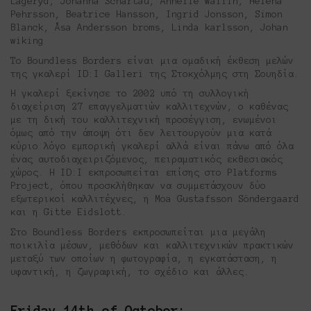
Lageryd, Johanna Schartau, Annelie Wallin, Helena
Pehrsson, Beatrice Hansson, Ingrid Jonsson, Simon
Blanck, Åsa Andersson broms, Linda karlsson, Johan
wiking
Το Boundless Borders είναι μια ομαδική έκθεση μελών
της γκαλερί ID:Ι Galleri της Στοκχόλμης στη Σουηδία.
Η γκαλερί ξεκίνησε το 2002 υπό τη συλλογική
διαχείριση 27 επαγγελματιών καλλιτεχνών, ο καθένας
με τη δική του καλλιτεχνική προσέγγιση, ενωμένοι
όμως από την άποψη ότι δεν λειτουργούν μια κατά
κύριο λόγο εμπορική γκαλερί αλλά είναι πάνω από όλα
ένας αυτοδιαχειριζόμενος, πειραματικός εκθεσιακός
χώρος. Η ID:I εκπροσωπείται επίσης στο Platforms
Project, όπου προσκλήθηκαν να συμμετάσχουν δύο
εξωτερικοί καλλιτέχνες, η Moa Gustafsson Söndergaard
και η Gitte Eidslott.
Στο Boundless Borders εκπροσωπείται μια μεγάλη
ποικιλία μέσων, μεθόδων και καλλιτεχνικών πρακτικών
μεταξύ των οποίων η φωτογραφία, η εγκατάσταση, η
υφαντική, η ζωγραφική, το σχέδιο και άλλες.
Friday 14th of October: