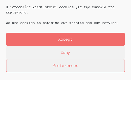
Η ιστοσελίδα χρησιμοποιεί cookies για την ευκολία της
περιήγησης.
We use cookies to optimize our website and our service.
Accept
Deny
Preferences
Platforms Project
Το Platforms Project σκοπό έχει να
χαρτογραφήσει την εικαστική δράση όπως αυτή
παράγεται μέσα στα πλαίσια ομαδικών
πρωτοβουλιών καλλιτεχνών που αποφασίζουν να
αναζητήσουν από κοινού λύσεις στα εικαστικά
ερωτήματα δημιουργώντας τις λεγόμενες
πλατφόρμες.