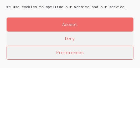
We use cookies to optimize our website and our service.
Accept
Deny
Preferences
Platforms Project
Το Platforms Project σκοπό έχει να
χαρτογραφήσει την εικαστική δράση όπως αυτή
παράγεται μέσα στα πλαίσια ομαδικών
πρωτοβουλιών καλλιτεχνών που αποφασίζουν να
αναζητήσουν από κοινού λύσεις στα εικαστικά
ερωτήματα δημιουργώντας τις λεγόμενες
πλατφόρμες.
The objective of Platforms Project is to map
artistic action as it is produced in the