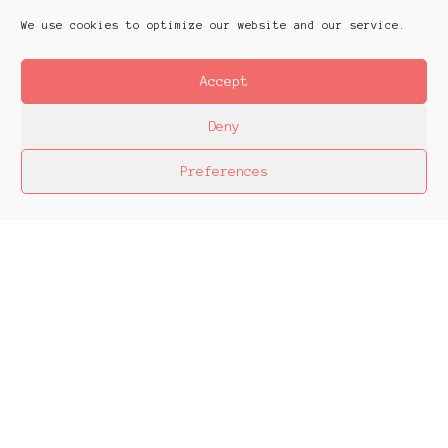
We use cookies to optimize our website and our service.
Accept
Deny
Preferences
Platforms Project
Το Platforms Project σκοπό έχει να
χαρτογραφήσει την εικαστική δράση όπως αυτή
παράγεται μέσα στα πλαίσια ομαδικών
πρωτοβουλιών καλλιτεχνών που αποφασίζουν να
αναζητήσουν από κοινού λύσεις στα εικαστικά
ερωτήματα δημιουργώντας τις λεγόμενες
πλατφόρμες.
The objective of Platforms Project is to map
artistic action as it is produced in the