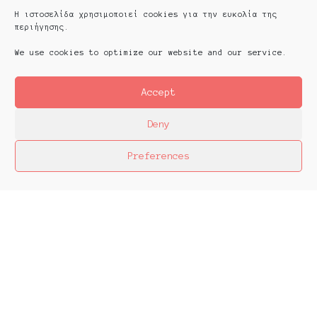
Η ιστοσελίδα χρησιμοποιεί cookies για την ευκολία της
περιήγησης.
We use cookies to optimize our website and our service.
Accept
Deny
Preferences
Platforms Project
Το Platforms Project σκοπό έχει να
χαρτογραφήσει την εικαστική δράση όπως αυτή
παράγεται μέσα στα πλαίσια ομαδικών
πρωτοβουλιών καλλιτεχνών που αποφασίζουν να
αναζητήσουν από κοινού λύσεις στα εικαστικά
ερωτήματα δημιουργώντας τις λεγόμενες
πλατφόρμες.