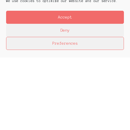
We use cookies to optimize our website and our service.
Accept
Deny
Preferences
Platforms Project
Το Platforms Project σκοπό έχει να
χαρτογραφήσει την εικαστική δράση όπως αυτή
παράγεται μέσα στα πλαίσια ομαδικών
πρωτοβουλιών καλλιτεχνών που αποφασίζουν να
αναζητήσουν από κοινού λύσεις στα εικαστικά
ερωτήματα δημιουργώντας τις λεγόμενες
πλατφόρμες.
The objective of Platforms Project is to map
artistic action as it is produced in the
context of collective initiatives by artists