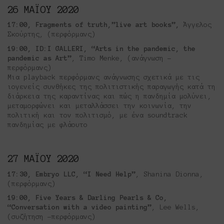
26 ΜΑΪΟΥ 2020
17:00, Fragments of truth,”live art books”,
Άγγελος
Σκούρτης, (περφόρμανς)
19:00, ID:I GALLERI, “Arts in the pandemic, the
pandemic as Art”
, Timo Menke, (ανάγνωση –
περφόρμανς)
Μια playback περφόρμανς ανάγνωσης σχετικά με τις
ιογενείς συνθήκες της πολιτιστικής παραγωγής κατά τη
διάρκεια της καραντίνας και πώς η πανδημία μολύνει,
μεταμορφώνει και μεταλλάσσει την κοινωνία, την
πολιτική και τον πολιτισμό, με ένα soundtrack
πανδημίας με φλάουτο
27 ΜΑΪΟΥ 2020
17:30, Embryo LLC, “I Need Help”
, Shanina Dionna,
(περφόρμανς)
19:00, Five Years & Darling Pearls & Co,
“Conversation with a video painting”
, Lee Wells,
(συζήτηση -περφόρμανς)