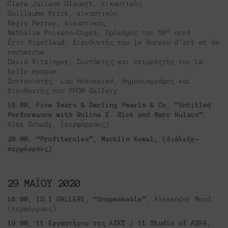
Clara Juliane Glauert, εικαστικός
Guillaume Krick, εικαστικός
Régis Perray, εικαστικός
Nathalie Poisson-Cogez, Πρόεδρος του 50° nord
Éric Rigollaud, Διευθυντής του le Bureau d’art et de
recherche
David Ritzinger, Συντάκτης και επιμελητής του La
belle époque
Συντονιστής: Luc Hossepied, δημοσιογράφος και
Διευθυντής του PPGM Gallery
18:00, Five Years & Darling Pearls & Co, “Untitled
Performance with Rolina E. Blok and Marc Hulson”
,
Alex Schady, (περφόρμανς)
20:00, “Profiteroles”, Macklin Kowal, (διάλεξη-
περφόρμανς)
29 ΜΑΪΟΥ 2020
18:00, ID:I GALLERI, “Unspeakable”
, Alexander Mood,
(περφόρμανς)
19:00, 11 Εργαστήριο της ΑΣΚΤ / 11 Studio of ASFA,