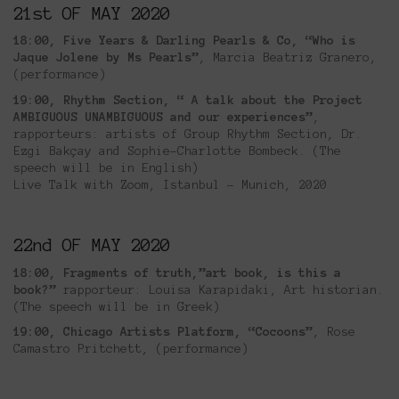
21st OF MAY 2020
18:00, Five Years & Darling Pearls & Co, “Who is
Jaque Jolene by Ms Pearls”
, Marcia Beatriz Granero,
(performance)
19:00, Rhythm Section, “ A talk about the Project
AMBIGUOUS UNAMBIGUOUS and our experiences”
,
rapporteurs: artists of Group Rhythm Section, Dr.
Ezgi Bakçay and Sophie-Charlotte Bombeck. (Τhe
speech will be in English)
Live Talk with Zoom, Istanbul – Munich, 2020
22nd OF MAY 2020
18:00, Fragments of truth,”art book, is this a
book?”
rapporteur: Louisa Karapidaki, Art historian.
(Τhe speech will be in Greek)
19:00, Chicago Artists Platform, “Cocoons”
, Rose
Camastro Pritchett, (performance)