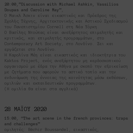
20:00,”Discussion with Michael Ashkin, Vassilios
Doupas and Caroline May”
,
Ο Μαικλ Άσκιν είναι εικαστικός και Πρόεδρος της
Σχολής Τέχνης, Αρχιτεκτονικής και Αστικού Σχεδιασμού
του Πανεπιστημίου Cornell στη Νέα Υόρκη.
Ο Βασίλης Ντούπας είναι ανεξάρτητος επιμελητής και
κριτικός, και επιμελητής προγραμμάτων, στο
Contemporary Art Society, στο Λονδίνο. Ζει και
εργάζεται στο Λονδίνο.
Η Καρολίνα Μέη είναι εικαστικός και ιδιοκτήτρια του
Kaktos Project, ενός ανεξάρτητου μη κερδοσκοπικού
οργανισμού με έδρα την Αθήνα με σκοπό την εξοικείωση
με ζητήματα που αφορούν το αστικό τοπίο και την
ενδυνάμωση της έννοιας της κοινότητας μέσω εκθέσεων,
ομιλιών και εκπαιδευτικών προγραμμάτων.
(Η ομιλία θα είναι στα αγγλικά)
28 ΜΑΪΟΥ 2020
15:00, “The art scene in the french provinces: traps
and challenges”
ομιλητές: Béchir Boussandel, εικαστικός,