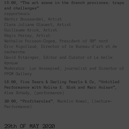
15:00, “The art scene in the french provinces: traps
and challenges”
rapporteurs:
Béchir Boussandel, Artist
Clara Juliane Glauert, Artist
Guillaume Krick, Artist
Régis Perray, Artist
Nathalie Poisson-Cogez, President of 50° nord
Éric Rigollaud, Director of le Bureau d’art et de
recherche
David Ritzinger, Editor and Curator of La belle
époque
Moderator: Luc Hossepied, journalist and Director of
PPGM Gallery
18:00, Five Years & Darling Pearls & Co, “Untitled
Performance with Rolina E. Blok and Marc Hulson”,
Alex Schady, (performance)
20:00, “Profiteroles”
, Macklin Kowal, (lecture-
Performance)
29th OF MAY 2020