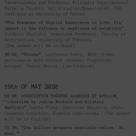
Tzanetoulakou and Professor Miltiadis Papanikolaou)
Markella Tsichla, Art Historian/Museologist, PhD
candidate at University of Patras
“The Presence of Digital Experience in life- Its’
impact in the fullness or emptiness of relations”
,
Iordanis Stylidis, Associate Professor, Faculty of
Architecture, University of Thessaly
(Τhe speech will be in Greek)
20:00, “Gloves”
, Lanfranco Aceti, 2018. Video
performance with colored condoms. Production
manager: Pascal Dreier, (performance)
19th OF MAY 2020
18:00, ASSOCIATION THÉÂTRE DIONYSOS ET APOLLON,
“interview by Joëlle Montech and Alistair
Martinin”,
Puerto Plata, Dominical Republic, photo:
Chamanic Intention, Evgenia Logvinovska. (The speech
will be in English)
18:30, “One billion artworks available online. So,
what;”