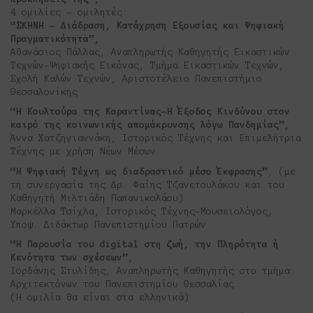
4 ομιλίες – ομιλητές:
“ΣΚΗΝΗ – Διάδραση, Κατάχρηση Εξουσίας και Ψηφιακή
Πραγματικότητα”,
Αθανάσιος Πάλλας, Αναπληρωτής Καθηγητής Εικαστικών
Τεχνών-Ψηφιακής Εικόνας, Τμήμα Εικαστικών Τεχνών,
Σχολή Καλών Τεχνών, Αριστοτέλειο Πανεπιστήμιο
Θεσσαλονίκης
“Η Κουλτούρα της Καραντίνας-Η Έξοδος Κινδύνου στον
καιρό της κοινωνικής απομάκρυνσης λόγω Πανδημίας”,
Άννα Χατζηγιαννάκη, Ιστορικός Τέχνης και Επιμελήτρια
Τέχνης με χρήση Νέων Μέσων
“Η Ψηφιακή Τέχνη ως διαδραστικό μέσο Έκφρασης”
, (με
τη συνεργασία της Δρ. Φαίης Τζανετουλάκου και του
Καθηγητή Μιλτιάδη Παπανικολάου)
Μαρκέλλα Τσίχλα, Ιστορικός Τέχνης-Μουσειολόγος,
Υποψ. Διδάκτωρ Πανεπιστημίου Πατρών
“Η Παρουσία του digital στη ζωή, την Πληρότητα ή
Κενότητα των σχέσεων”
,
Ιορδάνης Στυλίδης, Αναπληρωτής Καθηγητής στο τμήμα
Αρχιτεκτόνων του Πανεπιστημίου Θεσσαλίας
(Η ομιλία θα είναι στα ελληνικά)