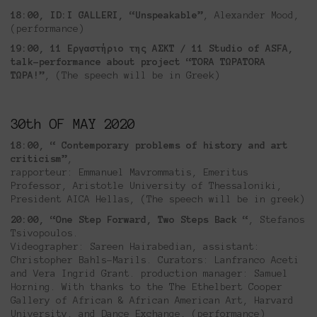
18:00, ID:I GALLERI, “Unspeakable”
, Alexander Mood,
(performance)
19:00, 11 Εργαστήριο της ΑΣΚΤ / 11 Studio of ASFA,
talk-performance about project “TORA ΤΩΡΑTORA
ΤΩΡΑ!”
, (Τhe speech will be in Greek)
30th OF MAY 2020
18:00, “ Contemporary problems of history and art
criticism”
,
rapporteur: Emmanuel Mavrommatis, Emeritus
Professor, Aristotle University of Thessaloniki,
President AICA Hellas, (Τhe speech will be in greek)
20:00, “One Step Forward, Two Steps Back “
, Stefanos
Tsivopoulos.
Videographer: Sareen Hairabedian, assistant:
Christopher Bahls-Marils. Curators: Lanfranco Aceti
and Vera Ingrid Grant. production manager: Samuel
Horning. With thanks to the The Ethelbert Cooper
Gallery of African & African American Art, Harvard
University, and Dance Exchange, (performance)