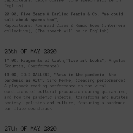
rapporteurs: Leigh Clarke. (Τhe speech will be in
English)
20:00, Five Years & Darling Pearls & Co, “we could
talk about spaces too”
,
Rapporteurs: Koenraad Claes & Remco Roes (intermerz
collective), (Τhe speech will be in English)
26th OF MAY 2020
17:00, Fragments of truth,”live art books”
, Angelos
Skourtis, (performance)
19:00, ID:I GALLERI, “Arts in the pandemic, the
pandemic as Art”
, Timo Menke, (reading performance)
A playback reading performance on the viral
conditions of cultural production during quarantine,
and how the pandemic infects, transforms and mutates
society, politics and culture, featuring a pandemic
pan flute soundtrack
27th OF MAY 2020