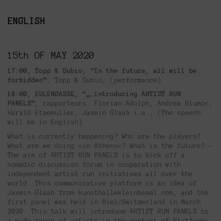
ENGLISH
15th OF MAY 2020
17:00, Topp & Dubio, “In the future, all will be
forbidden”
, Topp & Dubio, (performance)
18:00, EULENGASSE, “„…introducing ARTIST RUN
PANELS”
, rapporteurs: Florian Adolph, Andrea Blumör,
Harald Etzemüller, Jasmin Glaab i.a., (Τhe speech
will be in English)
What is currently happening? Who are the players?
What are we doing »in Athens«? What is the future? –
The aim of ARTIST RUN PANELS is to kick off a
nomadic discussion forum in cooperation with
independent artist run initiatives all over the
world. This communicative platform is an idea of
Jasmin Glaab from kunsthallekleinbasel.com, and the
first panel was held in Biel/Switzerland in March
2020. This talk will introduce ARTIST RUN PANELS to
a wide range of artists in the context of Platforms